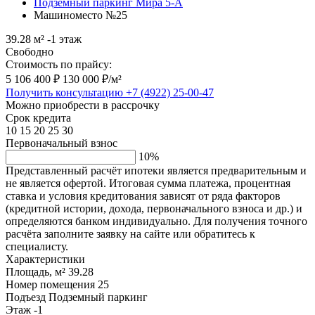
Подземный паркинг Мира 5-А
Машиноместо №25
39.28 м²
-1 этаж
Свободно
Стоимость по прайсу:
5 106 400 ₽
130 000 ₽/м²
Получить консультацию
+7 (4922) 25-00-47
Можно приобрести в рассрочку
Срок кредита
10
15
20
25
30
Первоначальный взнос
10%
Представленный расчёт ипотеки является предварительным и
не является офертой. Итоговая сумма платежа, процентная
ставка и условия кредитования зависят от ряда факторов
(кредитной истории, дохода, первоначального взноса и др.) и
определяются банком индивидуально. Для получения точного
расчёта заполните заявку на сайте или обратитесь к
специалисту.
Характеристики
Площадь, м²
39.28
Номер помещения
25
Подъезд
Подземный паркинг
Этаж
-1