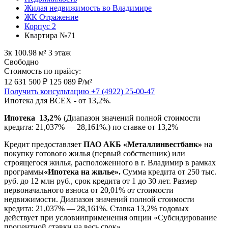
Жилая недвижимость во Владимире
ЖК Отражение
Корпус 2
Квартира №71
3к
100.98 м²
3 этаж
Свободно
Стоимость по прайсу:
12 631 500 ₽
125 089 ₽/м²
Получить консультацию
+7 (4922) 25-00-47
Ипотека для ВСЕХ - от 13,2%.
Ипотека 13,2%
(Диапазон значений полной стоимости
кредита: 21,037% — 28,161%
.)
по ставке от 13,2%
Кредит предоставляет
ПАО АКБ «Металлинвестбанк»
на
покупку готового жилья (первый собственник) или
строящегося жилья, расположенного в г. Владимир в рамках
программы
«Ипотека на жилье».
Сумма кредита от 250 тыс.
руб. до 12 млн руб., срок кредита от 1 до 30 лет. Размер
первоначального взноса от 20,01% от стоимости
недвижимости. Диапазон значений полной стоимости
кредита: 21,037% — 28,161%. Ставка 13,2% годовых
действует при условииприменения опции «Субсидирование
процентной ставки на весь срок»