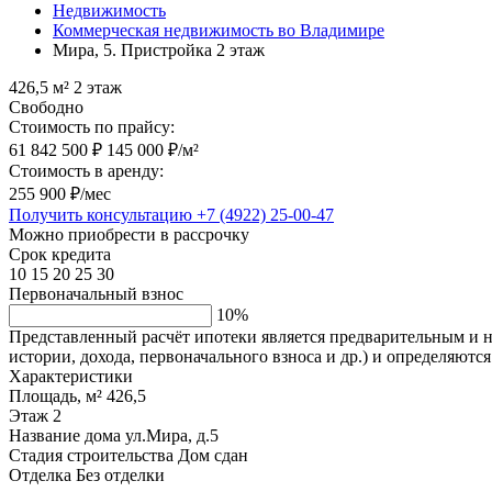
Недвижимость
Коммерческая недвижимость во Владимире
Мира, 5. Пристройка 2 этаж
426,5 м²
2 этаж
Свободно
Стоимость по прайсу:
61 842 500 ₽
145 000 ₽/м²
Стоимость в аренду:
255 900 ₽/мес
Получить консультацию
+7 (4922) 25-00-47
Можно приобрести в рассрочку
Срок кредита
10
15
20
25
30
Первоначальный взнос
10%
Представленный расчёт ипотеки является предварительным и не
истории, дохода, первоначального взноса и др.) и определяютс
Характеристики
Площадь, м²
426,5
Этаж
2
Название дома
ул.Мира, д.5
Стадия строительства
Дом сдан
Отделка
Без отделки